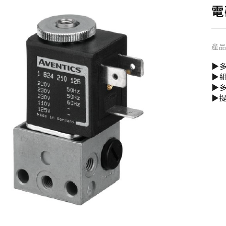
電
產
▶
▶
▶
▶提