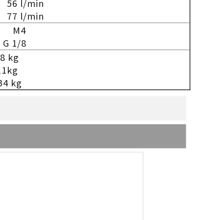
n 56 l/min
n 77 l/min
 M4
G 1/8
08 kg
11kg
34 kg