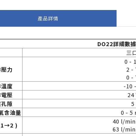
產品詳情
DO22詳細數
三
0 - 
作壓力
2 -
0 -
作溫度
-10 
作電壓
24
濾孔隙
5
氣含油量
0 - 
40 l/mi
 1→2 )
63 l/mi