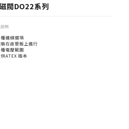
磁閥DO22系列
品說明
多種連線選項
組裝在歧管板上進行
多種電壓範圍
供ATEX 版本