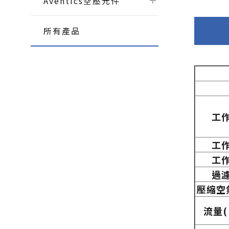
Aventics空壓元件
所有產品
工
工
工
過
壓縮空
流量
(