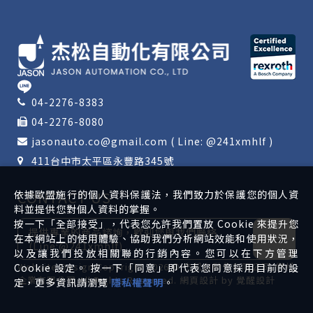
04-2276-8383
04-2276-8080
jasonauto.co@gmail.com ( Line: @241xmhlf )
411台中市太平區永豐路345號
CONTACT US
依據歐盟施行的個人資料保護法，我們致力於保護您的個人資
料並提供您對個人資料的掌握。
按一下「全部接受」，代表您允許我們置放 Cookie 來提升您
提供專業的商品諮詢，歡迎您與我們聯絡
在本網站上的使用體驗、協助我們分析網站效能和使用狀況，
(Line:@241xmhlf)
以及讓我們投放相關聯的行銷內容。您可以在下方管理
Website Design
Copyright 2026 © 杰松自動化有限公司/傑松
Cookie 設定。 按一下「同意」即代表您同意採用目前的設
企業有限公司
All Rights Reserved.
網頁設計
by
覺醒設計
定，更多資訊請瀏覽
隱私權聲明
。